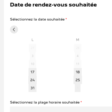
Date de rendez-vous souhaitée
NOS SERVICE
Sélectionnez la date souhaitée
*
L
M
27
28
3
4
10
11
17
18
24
25
31
1
Sélectionnez la plage horaire souhaitée
*