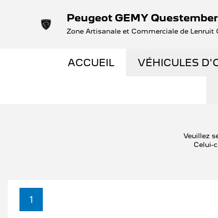
Peugeot GEMY Questember
Zone Artisanale et Commerciale de Lenru
ACCUEIL
VÉHICULES D'
NOS OCCASIO
VÉHICULES D
Veuillez s
Celui-c
OCCASIONS F
ÉLECTRIQUES 
1
LES ENGAGEM