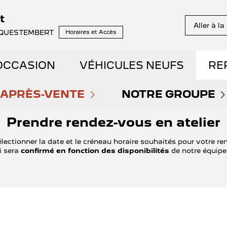
t
Aller à l
it QUESTEMBERT
Horaires et Accès
OCCASION
VÉHICULES NEUFS
RE
NS EN STOCK
APRÈS-VENTE
DÉCOUVREZ NOTRE GA
NOTRE GROUPE
Prendre rendez-vous en atelier
PRENDRE RENDEZ-VOUS
QUI SOMMES NOU
E DÉMONSTRATION
RÉSERVEZ VOTRE ESSAI
électionner la date et le créneau horaire souhaités pour votre r
i sera
confirmé en fonction des disponibilités
de notre équipe 
NOS OFFRES DU MOMENT
NOUS REJOINDRE
AIBLE KILOMÉTRAGE
DÉCOUVREZ L'ÉLECTRIQ
ENTRETIEN ET RÉPARATIONS
NOS ACTUALITÉS
ET HYBRIDES
DÉCOUVREZ L'HYBRIDE
ENTRETIEN VÉHICULE ÉLECTRIQUE
PARRAINAGE GE
ENTS SPOTICAR
THERMIQUE VS ÉLECTRI