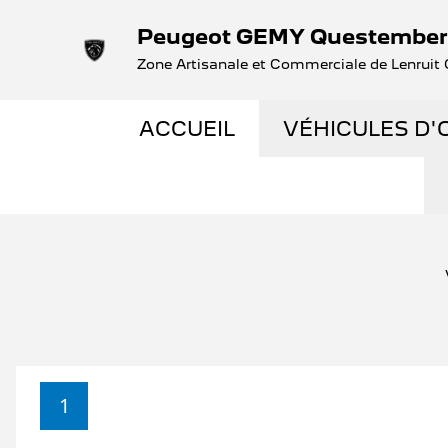
Peugeot GEMY Questember
Zone Artisanale et Commerciale de Lenru
ACCUEIL
VÉHICULES D'
NOS OCCASIO
VÉHICULES D
OCCASIONS F
ÉLECTRIQUES 
1
LES ENGAGEM