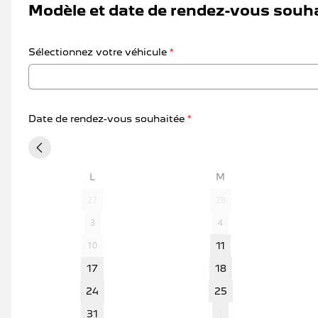
Modèle et date de rendez-vous souh
NOS SERVICE
Sélectionnez votre véhicule
*
Date de rendez-vous souhaitée
*
L
M
27
28
3
4
10
11
17
18
24
25
31
1