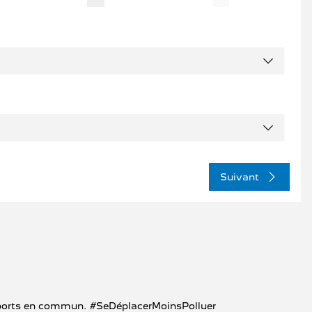
Suivant
ransports en commun. #SeDéplacerMoinsPolluer