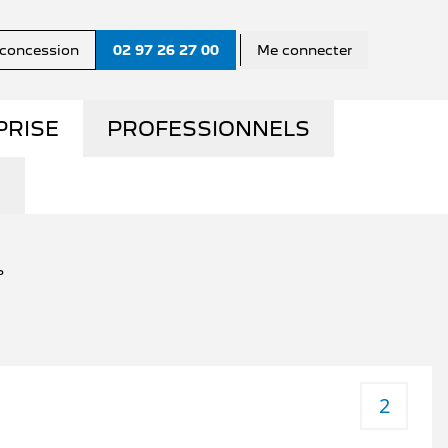
a concession
02 97 26 27 00
Me connecter
PRISE
PROFESSIONNELS
MME
LA GAMME PRO
S ?
UTILITAIRES D'OCCASION
?
UE
NOS SERVICES AUX PRO
CONTACTEZ UN
CONSEILLER "PRO"
2
MY
QUE