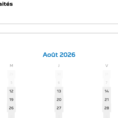
aités
ENTRETIEN VÉHICULE HYBRIDE
ASSURANCES GE
S
MÉCANIQUE ET CARROSSERIE
FINANCEMENT G
CONTACTEZ UN M
Août 2026
M
J
V
29
30
31
5
6
7
12
13
14
19
20
21
26
27
28
2
3
4