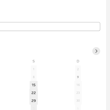
MY
EMY
ÉDIATEUR
S
D
1
2
8
9
16
15
23
22
30
29
6
5