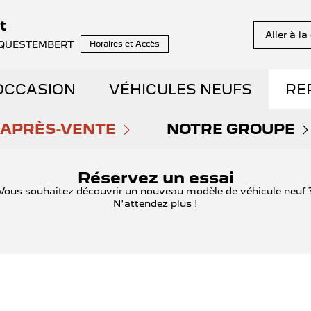
t
Aller à l
it QUESTEMBERT
Horaires et Accès
OCCASION
VÉHICULES NEUFS
RE
NS EN STOCK
APRÈS-VENTE
DÉCOUVREZ NOTRE GA
NOTRE GROUPE
PRENDRE RENDEZ-VOUS
QUI SOMMES NOU
E DÉMONSTRATION
RÉSERVEZ VOTRE ESSAI
Réservez un essai
Vous souhaitez découvrir un nouveau modèle de véhicule neuf 
N'attendez plus !
NOS OFFRES DU MOMENT
NOUS REJOINDRE
AIBLE KILOMÉTRAGE
DÉCOUVREZ L'ÉLECTRIQ
ENTRETIEN ET RÉPARATIONS
NOS ACTUALITÉS
ET HYBRIDES
DÉCOUVREZ L'HYBRIDE
ENTRETIEN VÉHICULE ÉLECTRIQUE
PARRAINAGE GE
ENTS SPOTICAR
THERMIQUE VS ÉLECTRI