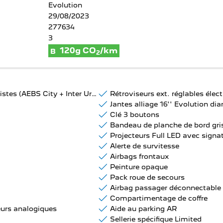
Evolution
29/08/2023
277634
3
120g CO
/km
B
2
Freinage actif d'urgence avec détection piétons et cyclistes (AEBS City + Inter Urbain+ Piéton)
Rétroviseurs ext. réglables éle
Jantes alliage 16'' Evolution di
Clé 3 boutons
Bandeau de planche de bord gris
Projecteurs Full LED avec signa
Alerte de survitesse
Airbags frontaux
Peinture opaque
Pack roue de secours
Airbag passager déconnectable
Compartimentage de coffre
eurs analogiques
Aide au parking AR
Sellerie spécifique Limited