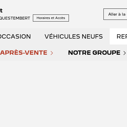
t
Aller à l
it QUESTEMBERT
Horaires et Accès
OCCASION
VÉHICULES NEUFS
RE
NS EN STOCK
APRÈS-VENTE
DÉCOUVREZ NOTRE GA
NOTRE GROUPE
PRENDRE RENDEZ-VOUS
QUI SOMMES NOU
E DÉMONSTRATION
RÉSERVEZ VOTRE ESSAI
NOS OFFRES DU MOMENT
NOUS REJOINDRE
AIBLE KILOMÉTRAGE
DÉCOUVREZ L'ÉLECTRIQ
ENTRETIEN ET RÉPARATIONS
NOS ACTUALITÉS
ET HYBRIDES
DÉCOUVREZ L'HYBRIDE
ENTRETIEN VÉHICULE ÉLECTRIQUE
PARRAINAGE GE
ENTS SPOTICAR
THERMIQUE VS ÉLECTRI