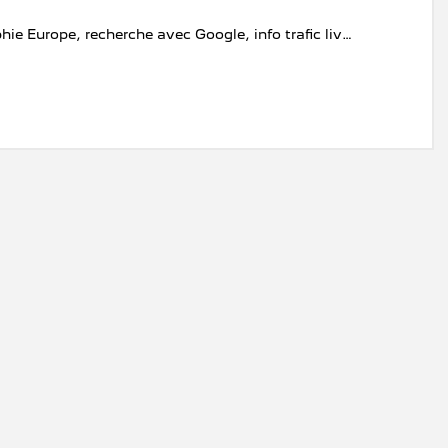
Navigation connectée cartographie Europe, recherche avec Google, info trafic live et auto update