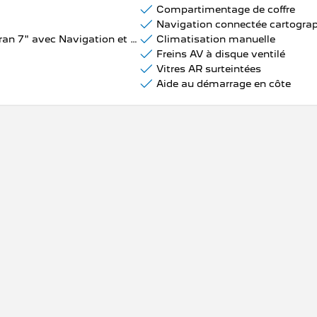
Compartimentage de coffre
EASY LINK 7" : Système multimédia connecté avec écran 7" avec Navigation et Radio Numérique DAB
Climatisation manuelle
Freins AV à disque ventilé
Vitres AR surteintées
Aide au démarrage en côte