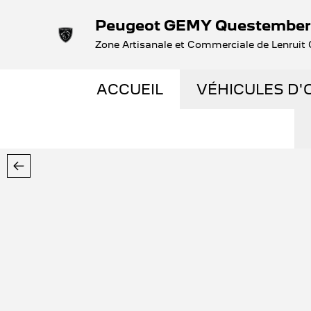
Peugeot GEMY Questember
Zone Artisanale et Commerciale de Lenru
ACCUEIL
VÉHICULES D'
NOS OCCASIO
VÉHICULES D
OCCASIONS F
ÉLECTRIQUES 
LES ENGAGEM