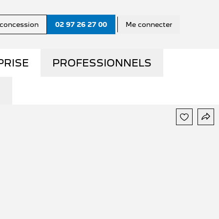
a concession
02 97 26 27 00
Me connecter
PRISE
PROFESSIONNELS
MME
LA GAMME PRO
S ?
UTILITAIRES D'OCCASION
UE
NOS SERVICES AUX PRO
CONTACTEZ UN
CONSEILLER "PRO"
MY
QUE