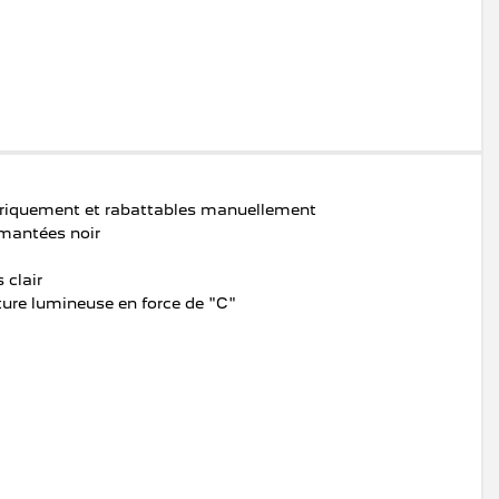
ctriquement et rabattables manuellement
amantées noir
 clair
ture lumineuse en force de "C"