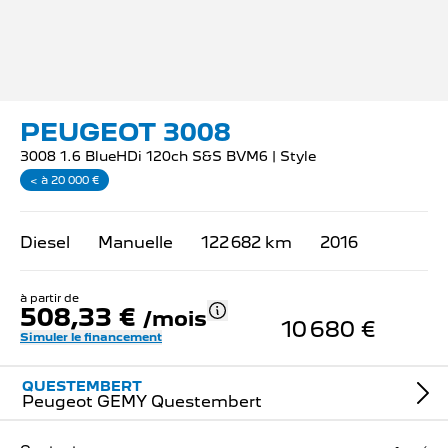
PEUGEOT 3008
3008 1.6 BlueHDi 120ch S&S BVM6 | Style
< à 20 000 €
Diesel
Manuelle
122 682 km
2016
à partir de
508,33 €
/mois
10 680 €
Simuler le financement
QUESTEMBERT
Peugeot GEMY Questembert