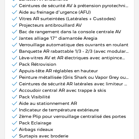
Ceintures de sécurité AV à prétension pyrotechnique réglables en hauteur avec limiteur d'effort
Aide au freinage d'urgence (AFU)
Vitres AR surteintées (Latérales + Custodes)
Projecteurs antibrouillard AV
Bac de rangement dans la console centrale AV
Jantes alliage 17" diamantée Aregia
Verrouillage automatique des ouvrants en roulant
Banquette AR rabattable 1/3 - 2/3 (avec modularité "Magic Flat")
Lève-vitres AV et AR électriques avec antipincement
Pack Rétrovision
Appuis-tête AR réglables en hauteur
Peinture métallisée (Gris Shark ou Vapor Grey ou Noir Perla Nera)
Ceintures de sécurité AR latérales avec limiteur d'effort
Accoudoir central AR avec trappe à skis
Pack Visibilité
Aide au stationnement AR
Indicateur de température extérieure
2ème Plip pour verrouillage centralisé des portes
Pack Eclairage
Airbags rideaux
Surtapis avec broderie